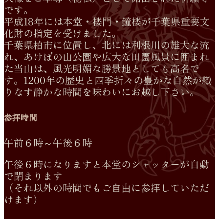
です。
平成18年には本堂・楼門・鐘楼が千葉県重要文
化財の指定を受けました。
千葉県柏市に位置し、北には利根川の雄大な流
れ、あけぼの山公園や広大な田園風景に囲まれ
た当山は、風光明媚な勝景地としても高名で
す。1200年の歴史と四季折々の豊かな自然が織
りなす静かな時間を味わいにお越し下さい。
参拝時間
午前６時～午後６時
午後６時になりますと本堂のシャッターが自動
で閉まります
（それ以外の時間でもご自由に参拝していただ
けます）