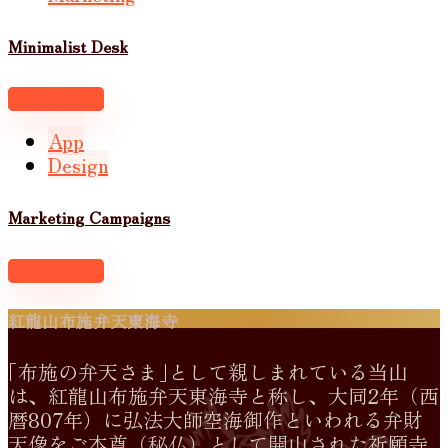
Minimalist Desk
View project
App
Design
Marketing Campaigns
View project
紅龍山布施弁天東海寺
｢布施の弁天さま｣として親しまれている当山
は、紅龍山布施弁天東海寺と称し、大同2年（西
暦807年）に弘法大師空海御作といわれる弁財
天像をご本尊（秘仏）として開山された祈願寺