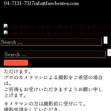
千葉県柏市の紅龍山布施弁天東海寺のホームペー
04-7131-7317
info@fusebenten.com
ジ
>
Blog
>
お知らせ
>
七五三写真撮影につい
て
七五三写真撮影につい
て
Search
for:
2025年11月12日
fusebenten_admin202207
Search
お知らせ
for:
お問い合わせ
当山では境内で七五三の写真撮影をお撮りい
ただけます。
プロのカメラマンによる撮影をご希望の場合
は、
ご祈祷もお受けいただきますようお願い申し
上げます。
カメラマンの方は撮影前に受付にて、
撮影申請をしていただき、