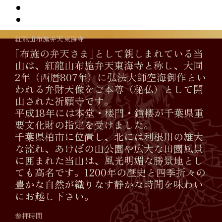
紅龍山布施弁天東海寺
｢布施の弁天さま｣として親しまれている当
山は、紅龍山布施弁天東海寺と称し、大同
2年（西暦807年）に弘法大師空海御作とい
われる弁財天像をご本尊（秘仏）として開
山された祈願寺です。
平成18年には本堂・楼門・鐘楼が千葉県重
要文化財の指定を受けました。
千葉県柏市に位置し、北には利根川の雄大
な流れ、あけぼの山公園や広大な田園風景
に囲まれた当山は、風光明媚な勝景地とし
ても高名です。1200年の歴史と四季折々の
豊かな自然が織りなす静かな時間を味わい
にお越し下さい。
参拝時間